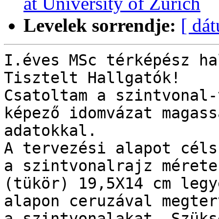
at University of Zurich
Levelek sorrendje:
[ dá
I.éves MSc térképész ha
Tisztelt Hallgatók!

Csatoltam a szintvonal-
képező idomvázat magassá
adatokkal.

A tervezési alapot céls
a szintvonalrajz mérete

(tükör) 19,5X14 cm legy
alapon ceruzával megter
a szintvonalakat. Szüks