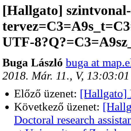
[Hallgato] szintvon
tervez=C3=A9s_t=C
UTF-8?Q?=C3=A9sz
Buga László
buga at map.e
2018. Már. 11., V, 13:03:0
Előző üzenet:
[Hallgato
Következő üzenet:
[Hallg
Doctoral research assistan