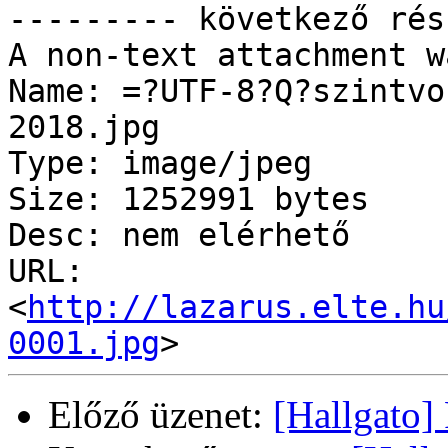
--------- következő rés
A non-text attachment w
Name: =?UTF-8?Q?szintvo
2018.jpg

Type: image/jpeg

Size: 1252991 bytes

Desc: nem elérhető

URL: 
<
http://lazarus.elte.hu
0001.jpg
Előző üzenet:
[Hallgato