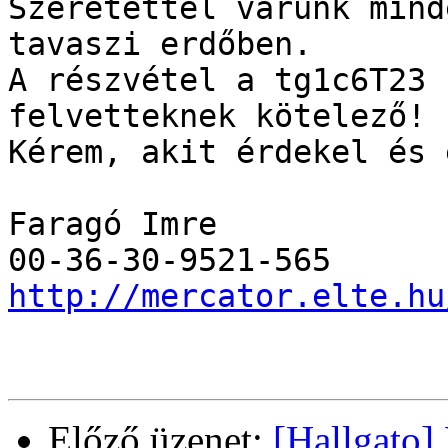
Szeretettel várunk mind
tavaszi erdőben.

A részvétel a tg1c6T23 
felvetteknek kötelező!

Kérem, akit érdekel és 
Faragó Imre

http://mercator.elte.hu
Előző üzenet:
[Hallgato