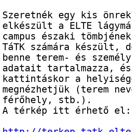
Szeretnék egy kis önrek
elkészült a ELTE lágymá
campus északi tömbjének
TáTK számára készült, d
benne terem- és személy
adatait tartalmazza, és

kattintáskor a helyiség
megnézhetjük (terem neve
férőhely, stb.).

A térkép itt érhető el:

http://terkep.tatk.elte