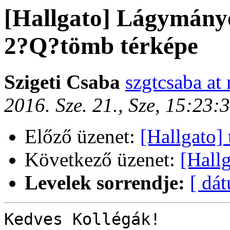
[Hallgato] Lágymány
2?Q?tömb térképe
Szigeti Csaba
szgtcsaba at
2016. Sze. 21., Sze, 15:23
Előző üzenet:
[Hallgato]
Következő üzenet:
[Hall
Levelek sorrendje:
[ dá
Kedves Kollégák!
