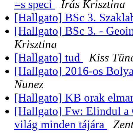
=s speci
Irás Krisztina
[Hallgato] BSc 3. Szakl
[Hallgato] BSc 3. - Geoi
Krisztina
[Hallgato] tud
Kiss Tün
[Hallgato] 2016-os Boly
Nunez
[Hallgato] KB orak elma
[Hallgato] Fw: Elindul 
világ minden tájára
Zent