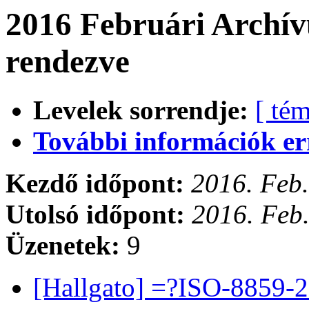
2016 Februári Archív
rendezve
Levelek sorrendje:
[ tém
További információk errő
Kezdő időpont:
2016. Feb.
Utolsó időpont:
2016. Feb.
Üzenetek:
9
[Hallgato] =?ISO-8859-