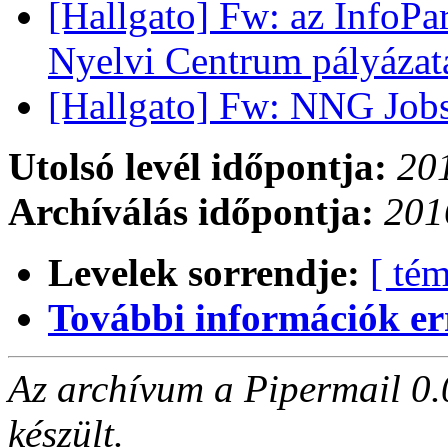
[Hallgato] Fw: az InfoPa
Nyelvi Centrum pályáza
[Hallgato] Fw: NNG Job
Utolsó levél időpontja:
201
Archíválás időpontja:
201
Levelek sorrendje:
[ tém
További információk errő
Az archívum a Pipermail 0.
készült.