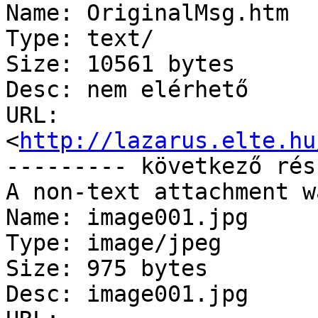
Name: OriginalMsg.htm

Type: text/

Size: 10561 bytes

Desc: nem elérhető

URL: 
<
http://lazarus.elte.hu
--------- következő rés
A non-text attachment w
Name: image001.jpg

Type: image/jpeg

Size: 975 bytes

Desc: image001.jpg
