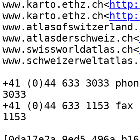
www.karto.ethz.ch<
http:
www.karto.ethz.ch<
http:
www.atlasofswitzerland.
www.atlasderschweiz.ch<
www.swissworldatlas.ch<
www.schweizerweltatlas.
+41 (0)44 633 3033 phon
3033

+41 (0)44 633 1153 fax 
1153

[0da17e2a-9ed5-496a-b16