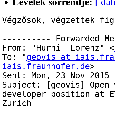
Levelek sorrendje:
[ dá
Végzősök, végzettek fig
---------- Forwarded Me
From: "Hurni  Lorenz" <
To: "
geovis at iais.fra
iais.fraunhofer.de
>

Sent: Mon, 23 Nov 2015 
Subject: [geovis] Open 
developer position at ET
Zurich
