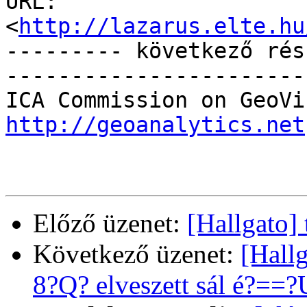
URL: 
<
http://lazarus.elte.hu
--------- következő rés
-----------------------
http://geoanalytics.net
Előző üzenet:
[Hallgato] 
Következő üzenet:
[Hall
8?Q? elveszett sál é?==