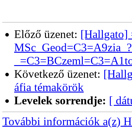
Előző üzenet:
[Hallgato
MSc_Geod=C3=A9zia_?
_=C3=BCzeml=C3=A1tog
Következő üzenet:
[Hall
áfia témakörök
Levelek sorrendje:
[ dá
További információk a(z) Ha