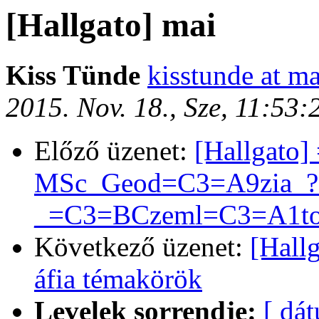
[Hallgato] mai
Kiss Tünde
kisstunde at ma
2015. Nov. 18., Sze, 11:53
Előző üzenet:
[Hallgato
MSc_Geod=C3=A9zia_?
_=C3=BCzeml=C3=A1tog
Következő üzenet:
[Hall
áfia témakörök
Levelek sorrendje:
[ dá