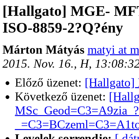
[Hallgato] MGE- MF
ISO-8859-2?Q?ény
Márton Mátyás
matyi at m
2015. Nov. 16., H, 13:08:
Előző üzenet:
[Hallgato
Következő üzenet:
[Hall
MSc_Geod=C3=A9zia_?
_=C3=BCzeml=C3=A1tog
Levelek sorrendje:
[ dá