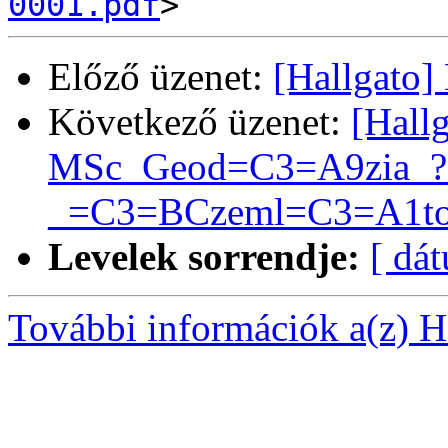
0001.pdf
Előző üzenet:
[Hallgato
Következő üzenet:
[Hall
MSc_Geod=C3=A9zia_?
_=C3=BCzeml=C3=A1tog
Levelek sorrendje:
[ dá
További információk a(z) Ha