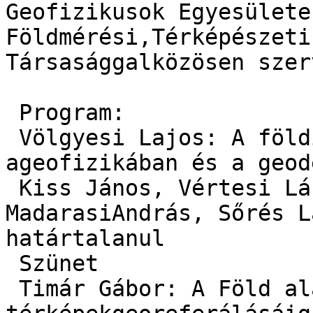
Geofizikusok Egyesülete
Földmérési,Térképészeti
Társasággalközösen szerv
 Program:

 Völgyesi Lajos: A föld
ageofizikában és a geod
 Kiss János, Vértesi Lá
MadarasiAndrás, Sőrés L
határtalanul

 Szünet

 Timár Gábor: A Föld al