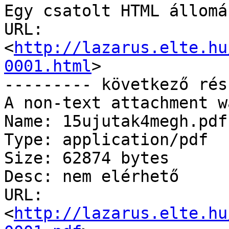
Egy csatolt HTML állomá
URL: 
<
http://lazarus.elte.hu
0001.html
>

--------- következő rés
A non-text attachment w
Name: 15ujutak4megh.pdf

Type: application/pdf

Size: 62874 bytes

Desc: nem elérhető

URL: 
<
http://lazarus.elte.hu