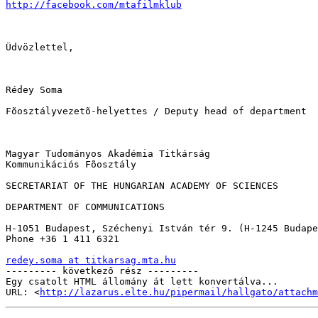
http://facebook.com/mtafilmklub
Üdvözlettel,

Rédey Soma

Fõosztályvezetõ-helyettes / Deputy head of department

Magyar Tudományos Akadémia Titkárság

Kommunikációs Fõosztály

SECRETARIAT OF THE HUNGARIAN ACADEMY OF SCIENCES

DEPARTMENT OF COMMUNICATIONS

H-1051 Budapest, Széchenyi István tér 9. (H-1245 Budape
Phone +36 1 411 6321

redey.soma at titkarsag.mta.hu

--------- következő rész ---------

Egy csatolt HTML állomány át lett konvertálva...

URL: <
http://lazarus.elte.hu/pipermail/hallgato/attachm