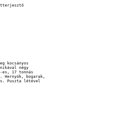
tterjesztő

eg kocsányos

nikával négy

-es, 17 tonnás

. Hernyók, bogarak,

s. Puszta létével
