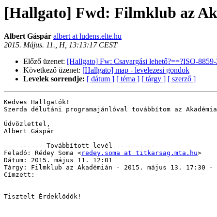
[Hallgato] Fwd: Filmklub az Ak
Albert Gáspár
albert at ludens.elte.hu
2015. Május. 11., H, 13:13:17 CEST
Előző üzenet:
[Hallgato] Fw: Csavargási lehető?==?ISO-8859
Következő üzenet:
[Hallgato] map - levelezesi gondok
Levelek sorrendje:
[ dátum ]
[ téma ]
[ tárgy ]
[ szerző ]
Kedves Hallgatók!

Szerda délutáni programajánlóval továbbítom az Akadémia
Üdvözlettel,

Albert Gáspár

---------- Továbbított levél ----------

Feladó: Rédey Soma <
redey.soma at titkarsag.mta.hu
>

Dátum: 2015. május 11. 12:01

Tárgy: Filmklub az Akadémián - 2015. május 13. 17:30 - 
Címzett:

Tisztelt Érdeklődők!
