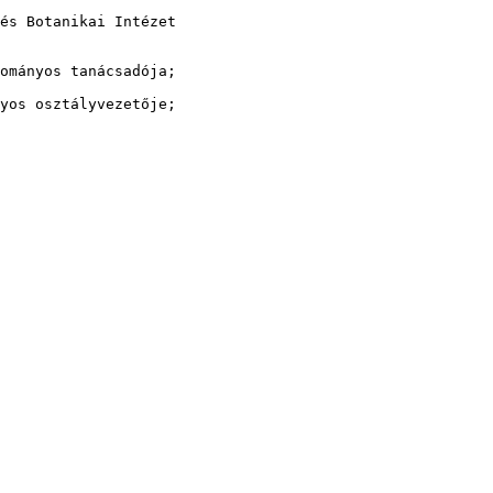
és Botanikai Intézet

ományos tanácsadója;

yos osztályvezetője;
