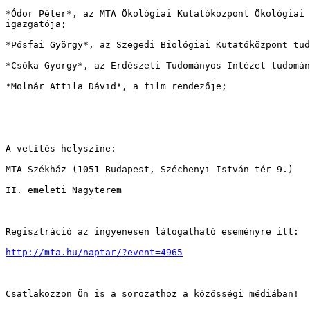
*Ódor Péter*, az MTA Ökológiai Kutatóközpont Ökológiai 
igazgatója;

*Pósfai György*, az Szegedi Biológiai Kutatóközpont tud
*Csóka György*, az Erdészeti Tudományos Intézet tudomán
*Molnár Attila Dávid*, a film rendezője;

A vetítés helyszíne:

MTA Székház (1051 Budapest, Széchenyi István tér 9.)

II. emeleti Nagyterem

Regisztráció az ingyenesen látogatható eseményre itt:

http://mta.hu/naptar/?event=4965
Csatlakozzon Ön is a sorozathoz a közösségi médiában!
