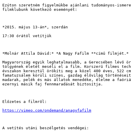
Ezúton szeretném figyelmükbe ajánlani tudományos-ismere
filmklubunk következő eseményét:

*2015. május 13-án*, szerdán

17:30 órától vetítjük

*Molnár Attila Dávid:* *A Nagy Fafilm **című filmjét.*

Magyarország egyik leghatalmasabb, a Gerecsében lévő ör
tölgyének életét meséli el a film. Korszerű filmes tech
évszakon keresztül örökíti meg a közel 400 éves, 522 cm
famatuzsálem körüli színes, gazdag élővilág történéseit
madarak, pelék és más állatok menedéke, élelme a faóriá
ezernyi másik faj fennmaradását biztosítja.

Előzetes a filmről:

https://vimeo.com/ondemand/anagyfafilm
A vetítés utáni beszélgetés vendégei:
