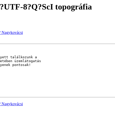
=?UTF-8?Q?ScI topográfia
? Nagykovácsi
yett találkozunk a

etében üzemlátogatás

yenek pontosak!

? Nagykovácsi