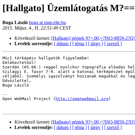
[Hallgato] Üzemlátogatás M?=
Buga László
buga at map.elte.hu
2015. Május. 4., H, 22:51:49 CEST
Következő üzenet:
[Hallgato] péntek 9?=.00,=?ISO-8859-2?Q
Levelek sorrendje:
[ dátum ]
[ téma ]
[ tárgy ]
[ szerző ]
MScI térképész hallgatók figyelmébe!

Emlékeztetőül!

Szerdán (05.06.) reggel nyolckor topográfia előadás hel
Szilágyi E. fasor 7-9. alatt a katonai térképészet épül
céljából. Személyi igazolványt hozzanak magukkal és leg
Üdvözlettel,

Buga László

--

Open WebMail Project (
http://openwebmail.org
)

Következő üzenet:
[Hallgato] péntek 9?=.00,=?ISO-8859-2?Q
Levelek sorrendje:
[ dátum ]
[ téma ]
[ tárgy ]
[ szerző ]