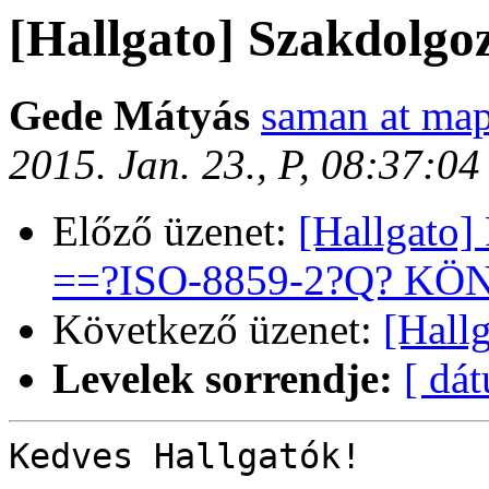
[Hallgato] Szakdolgo
Gede Mátyás
saman at map
2015. Jan. 23., P, 08:37:0
Előző üzenet:
[Hallgat
==?ISO-8859-2?Q? KÖ
Következő üzenet:
[Hall
Levelek sorrendje:
[ dá
Kedves Hallgatók!
