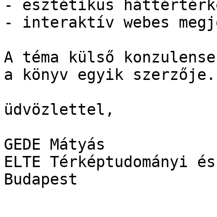
- esztétikus háttértérk
- interaktív webes megj
A téma külső konzulense
a könyv egyik szerzője.

üdvözlettel,

GEDE Mátyás

ELTE Térképtudományi és
Budapest
