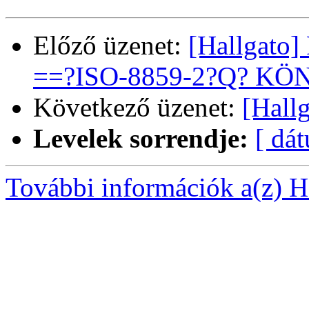
Előző üzenet:
[Hallgat
==?ISO-8859-2?Q? KÖ
Következő üzenet:
[Hall
Levelek sorrendje:
[ dá
További információk a(z) Ha