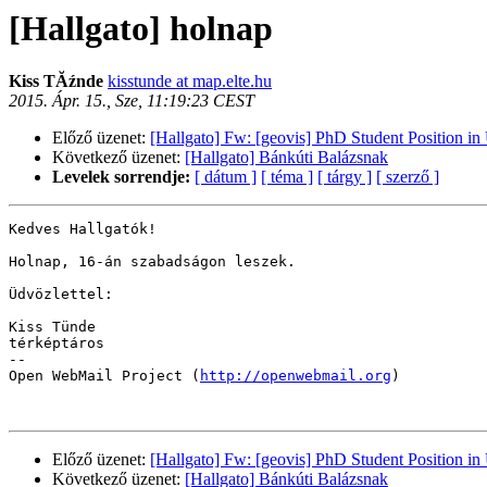
[Hallgato] holnap
Kiss TĂźnde
kisstunde at map.elte.hu
2015. Ápr. 15., Sze, 11:19:23 CEST
Előző üzenet:
[Hallgato] Fw: [geovis] PhD Student Position in
Következő üzenet:
[Hallgato] Bánkúti Balázsnak
Levelek sorrendje:
[ dátum ]
[ téma ]
[ tárgy ]
[ szerző ]
Kedves Hallgatók!

Holnap, 16-án szabadságon leszek.

Üdvözlettel:

Kiss Tünde

térképtáros

--

Open WebMail Project (
http://openwebmail.org
)

Előző üzenet:
[Hallgato] Fw: [geovis] PhD Student Position in
Következő üzenet:
[Hallgato] Bánkúti Balázsnak