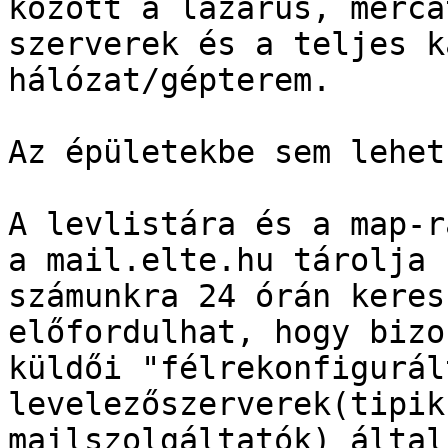
között a lazarus, merca
szerverek és a teljes k
hálózat/gépterem.

Az épületekbe sem lehet
A levlistára és a map-r
a mail.elte.hu tárolja 

számunkra 24 órán keres
előfordulhat, hogy bizo
küldői "félrekonfigurált
levelezőszerverek(tipik
mailszolgáltatók) által