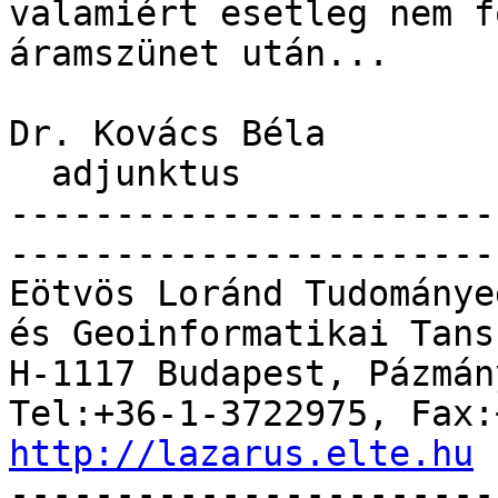
valamiért esetleg nem f
áramszünet után...

Dr. Kovács Béla

  adjunktus

-----------------------
------------------------
Eötvös Loránd Tudománye
és Geoinformatikai Tansz
H-1117 Budapest, Pázmán
http://lazarus.elte.hu

----------------------