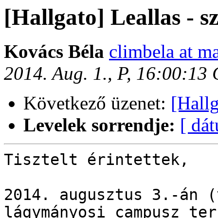
[Hallgato] Leallas - s
Kovács Béla
climbela at ma
2014. Aug. 1., P, 16:00:13
Következő üzenet:
[Hall
Levelek sorrendje:
[ dá
Tisztelt érintettek,

2014. augusztus 3.-án (
lágymányosi campusz ter