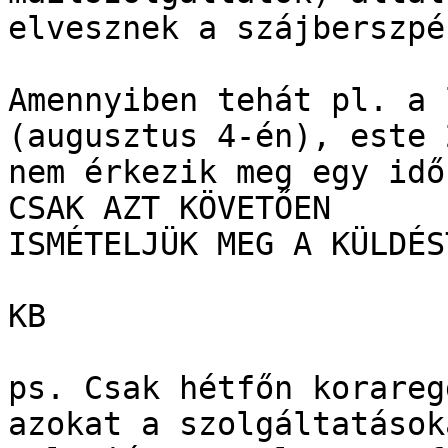
elvesznek a szájberszpé
Amennyiben tehát pl. a 
(augusztus 4-én), este 
nem érkezik meg egy idő
CSAK AZT KÖVETŐEN 

ISMÉTELJÜK MEG A KÜLDÉST
KB

ps. Csak hétfőn korareg
azokat a szolgáltatások