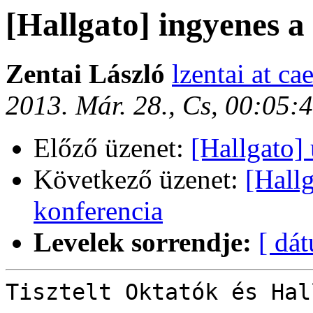
[Hallgato] ingyenes 
Zentai László
lzentai at ca
2013. Már. 28., Cs, 00:05
Előző üzenet:
[Hallgato]
Következő üzenet:
[Hall
konferencia
Levelek sorrendje:
[ dá
Tisztelt Oktatók és Hal