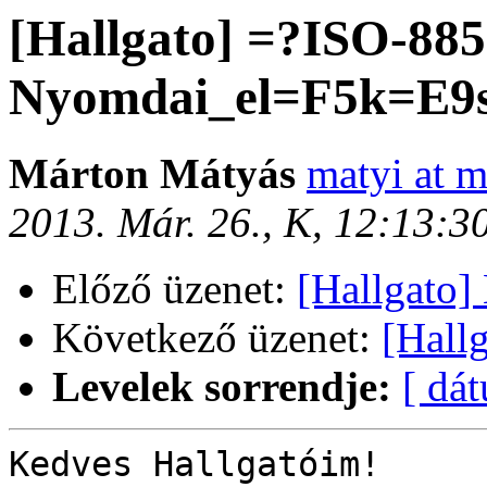
[Hallgato] =?ISO-88
Nyomdai_el=F5k=E9s
Márton Mátyás
matyi at m
2013. Már. 26., K, 12:13:
Előző üzenet:
[Hallgato]
Következő üzenet:
[Hall
Levelek sorrendje:
[ dá
Kedves Hallgatóim!
