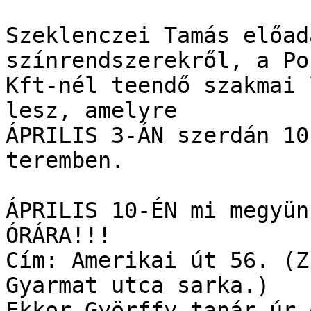
Szeklenczei Tamás előad
színrendszerekről, a Po
Kft-nél teendő szakmai 
lesz, amelyre 

ÁPRILIS 3-ÁN szerdán 10
teremben.

ÁPRILIS 10-ÉN mi megyün
ÓRÁRA!!!

Cím: Amerikai út 56. (Z
Gyarmat utca sarka.)

Ekkor Györffy tanár úr 