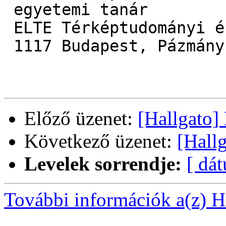
 egyetemi tanár 

 ELTE Térképtudományi és Geoinformatikai Tanszék, 

 1117 Budapest, Pázmány Péter sétány 1/A

Előző üzenet:
[Hallgato]
Következő üzenet:
[Hall
Levelek sorrendje:
[ dá
További információk a(z) Ha