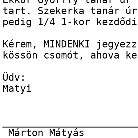
tart. Szekerka tanár úr
pedig 1/4 1-kor kezdődik
Kérem, MINDENKI jegyezz
kössön csomót, ahova kel
Üdv:

Matyi

_______________________
 Márton Mátyás 
