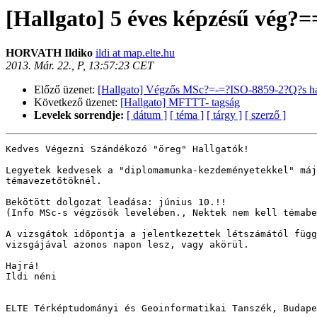
[Hallgato] 5 éves képzésű vég
HORVATH Ildiko
ildi at map.elte.hu
2013. Már. 22., P, 13:57:23 CET
Előző üzenet:
[Hallgato] Végzős MSc?=-=?ISO-8859-2?Q?s ha
Következő üzenet:
[Hallgato] MFTTT- tagság
Levelek sorrendje:
[ dátum ]
[ téma ]
[ tárgy ]
[ szerző ]
Kedves Végezni Szándékozó "öreg" Hallgatók!

Legyetek kedvesek a "diplomamunka-kezdeményetekkel" máj
témavezetőtöknél.

Bekötött dolgozat leadása: június 10.!!

(Info MSc-s végzősök levelében., Nektek nem kell témabe
A vizsgátok időpontja a jelentkezettek létszámától függ
vizsgájával azonos napon lesz, vagy akörül.

Hajrá!

Ildi néni

ELTE Térképtudományi és Geoinformatikai Tanszék, Budape