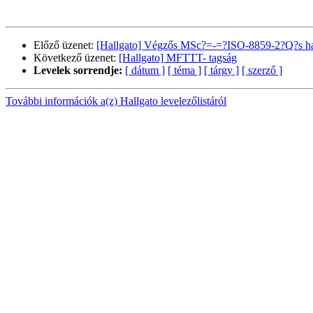
Előző üzenet:
[Hallgato] Végzős MSc?=-=?ISO-8859-2?Q?s ha
Következő üzenet:
[Hallgato] MFTTT- tagság
Levelek sorrendje:
[ dátum ]
[ téma ]
[ tárgy ]
[ szerző ]
További információk a(z) Hallgato levelezőlistáról