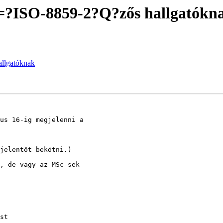
?==?ISO-8859-2?Q?zős hallgatókn
llgatóknak
us 16-ig megjelenni a

jelentőt bekötni.)

, de vagy az MSc-sek 

st
