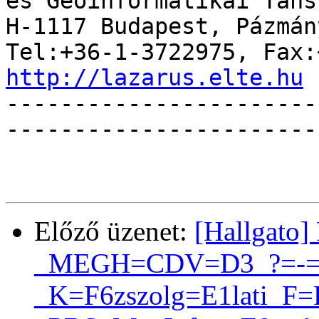
és Geoinformatikai Tansz
H-1117 Budapest, Pázmán
http://lazarus.elte.hu

----------------------
------------------------
Előző üzenet:
[Hallgato
_MEGH=CDV=D3_?=-=?
_K=F6zszolg=E1lati_F=