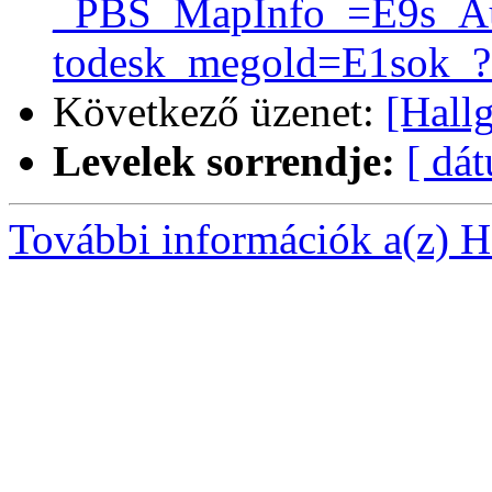
_PBS_MapInfo_=E9s_A
todesk_megold=E1sok_?
Következő üzenet:
[Hallg
Levelek sorrendje:
[ dá
További információk a(z) Ha