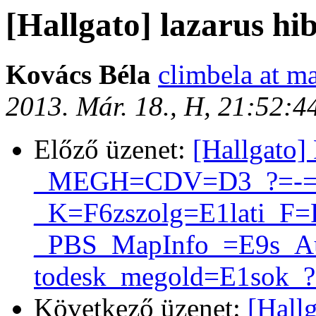
[Hallgato] lazarus hi
Kovács Béla
climbela at ma
2013. Már. 18., H, 21:52:
Előző üzenet:
[Hallgato
_MEGH=CDV=D3_?=-=?
_K=F6zszolg=E1lati_F=
_PBS_MapInfo_=E9s_A
todesk_megold=E1sok_?
Következő üzenet:
[Hallg