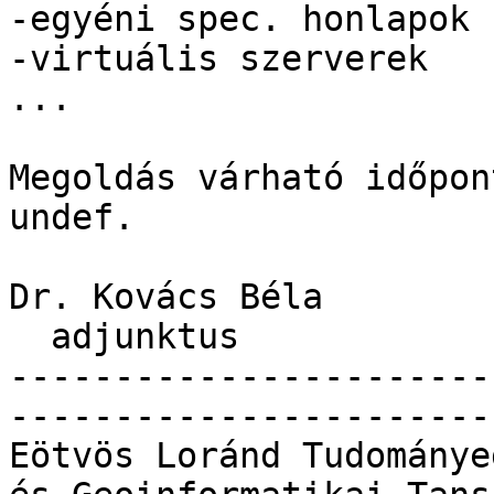
-egyéni spec. honlapok

-virtuális szerverek

...

Megoldás várható időpont
undef.

Dr. Kovács Béla

  adjunktus

-----------------------
------------------------
Eötvös Loránd Tudománye