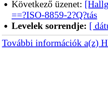
Következő üzenet:
[Hall
==?ISO-8859-2?Q?tás
Levelek sorrendje:
[ dá
További információk a(z) Ha