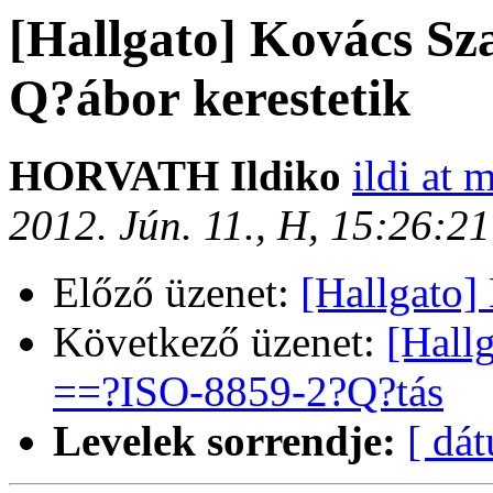
[Hallgato] Kovács S
Q?ábor kerestetik
HORVATH Ildiko
ildi at 
2012. Jún. 11., H, 15:26:2
Előző üzenet:
[Hallgato]
Következő üzenet:
[Hall
==?ISO-8859-2?Q?tás
Levelek sorrendje:
[ dá