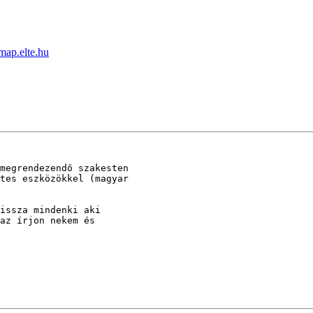
 map.elte.hu
megrendezendő szakesten

tes eszközökkel (magyar

issza mindenki aki

az írjon nekem és
