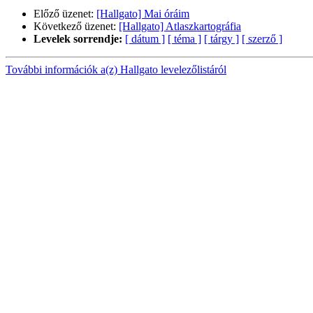
Előző üzenet:
[Hallgato] Mai óráim
Következő üzenet:
[Hallgato] Atlaszkartográfia
Levelek sorrendje:
[ dátum ]
[ téma ]
[ tárgy ]
[ szerző ]
További információk a(z) Hallgato levelezőlistáról