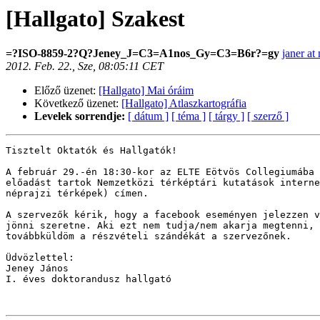
[Hallgato] Szakest
=?ISO-8859-2?Q?Jeney_J=C3=A1nos_Gy=C3=B6r?=gy
janer at
2012. Feb. 22., Sze, 08:05:11 CET
Előző üzenet:
[Hallgato] Mai óráim
Következő üzenet:
[Hallgato] Atlaszkartográfia
Levelek sorrendje:
[ dátum ]
[ téma ]
[ tárgy ]
[ szerző ]
Tisztelt Oktatók és Hallgatók!

A február 29.-én 18:30-kor az ELTE Eötvös Collegiumába 
előadást tartok Nemzetközi térképtári kutatások interne
néprajzi térképek) címen. 

A szervezők kérik, hogy a facebook eseményen jelezzen v
jönni szeretne. Aki ezt nem tudja/nem akarja megtenni, 
továbbküldöm a részvételi szándékát a szervezőnek.

Üdvözlettel:

Jeney János

I. éves doktorandusz hallgató
