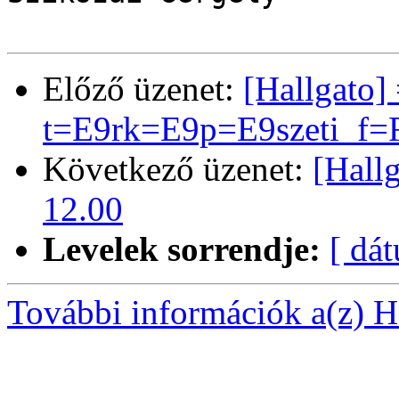
Előző üzenet:
[Hallgato
t=E9rk=E9p=E9szeti_f=F
Következő üzenet:
[Hallg
12.00
Levelek sorrendje:
[ dá
További információk a(z) Ha