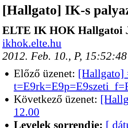
[Hallgato] IK-s palya
ELTE IK HOK Hallgatoi J
ikhok.elte.hu
2012. Feb. 10., P, 15:52:4
Előző üzenet:
[Hallgato
t=E9rk=E9p=E9szeti_f=F
Következő üzenet:
[Hallg
12.00
Levelek sorrendje:
[ dá