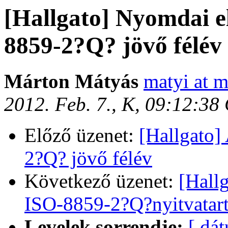
[Hallgato] Nyomdai e
8859-2?Q? jövő félév
Márton Mátyás
matyi at m
2012. Feb. 7., K, 09:12:38
Előző üzenet:
[Hallgato]
2?Q? jövő félév
Következő üzenet:
[Hall
ISO-8859-2?Q?nyitvatart
Levelek sorrendje:
[ dá