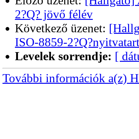
Előző üzenet:
[Hallgato]
2?Q? jövő félév
Következő üzenet:
[Hall
ISO-8859-2?Q?nyitvatart
Levelek sorrendje:
[ dá
További információk a(z) Ha