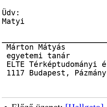
Üdv:

Matyi

_______________________
 Márton Mátyás 

 egyetemi tanár 

 ELTE Térképtudományi és Geoinformatikai Tanszék, 

 1117 Budapest, Pázmány Péter sétány 1/A
