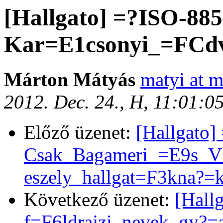
[Hallgato] =?ISO-88
Kar=E1csonyi_=FCdv
Márton Mátyás
matyi at m
2012. Dec. 24., H, 11:01:
Előző üzenet:
[Hallgato
Csak_Bagameri_=E9s_V
eszely_hallgat=F3kna?=
Következő üzenet:
[Hall
f=F6ldrajzi_nevek_gy?=a