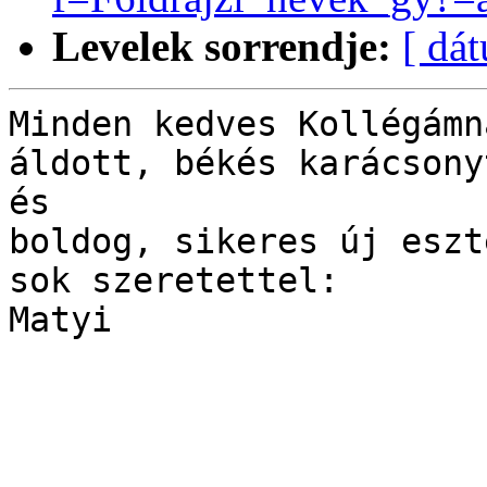
Levelek sorrendje:
[ dá
Minden kedves Kollégámn
áldott, békés karácsonyt
és

boldog, sikeres új eszt
sok szeretettel:

Matyi

_______________________