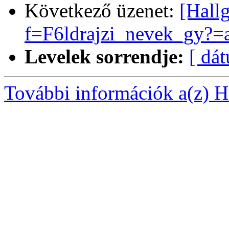
Következő üzenet:
[Hall
f=F6ldrajzi_nevek_gy?=a
Levelek sorrendje:
[ dá
További információk a(z) Ha