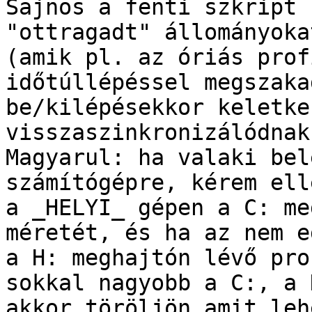
Sajnos a fenti szkript 
"ottragadt" állományokat
(amik pl. az óriás prof
időtúllépéssel megszakad
be/kilépésekkor keletke
visszaszinkronizálódnak
Magyarul: ha valaki bel
számítógépre, kérem ell
a _HELYI_ gépen a C: me
méretét, és ha az nem e
a H: meghajtón lévő pro
sokkal nagyobb a C:, a 
akkor töröljön amit leh