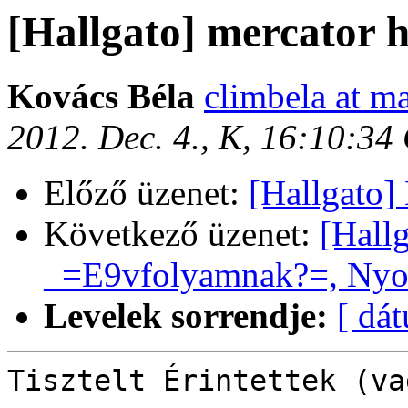
[Hallgato] mercator h
Kovács Béla
climbela at ma
2012. Dec. 4., K, 16:10:34
Előző üzenet:
[Hallgato]
Következő üzenet:
[Hall
_=E9vfolyamnak?=, Nyo
Levelek sorrendje:
[ dá
Tisztelt Érintettek (va