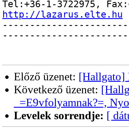
http://lazarus.elte.hu

----------------------
------------------------
Előző üzenet:
[Hallgato]
Következő üzenet:
[Hall
_=E9vfolyamnak?=, Nyo
Levelek sorrendje:
[ dá