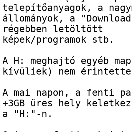
telepítőanyagok, a nagy
állományok, a "Download
régebben letöltött 

képek/programok stb.

A H: meghajtó egyéb map
kívüliek) nem érintettek
A mai napon, a fenti pa
+3GB üres hely keletkeze
a "H:"-n.
