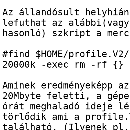
Az állandósult helyhián
lefuthat az alábbi(vagy 
hasonló) szkript a merc
#find $HOME/profile.V2/
20000k -exec rm -rf {} \
Aminek eredményeképp az
20Mbyte feletti, a gépe
órát meghaladó ideje lé
törlődik ami a profile.
található. (Ilyenek pl.