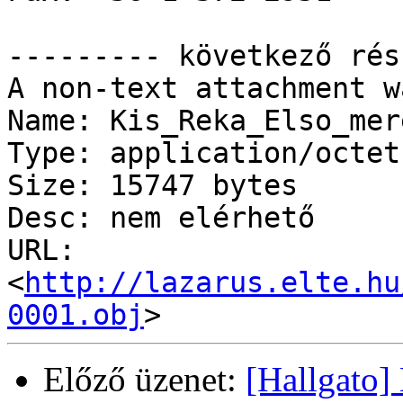
--------- következő rés
A non-text attachment w
Name: Kis_Reka_Elso_mer
Type: application/octet
Size: 15747 bytes

Desc: nem elérhető

URL: 
<
http://lazarus.elte.hu
0001.obj
Előző üzenet:
[Hallgato]