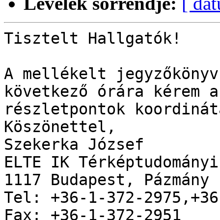
Levelek sorrendje:
[ dá
Tisztelt Hallgatók!

A mellékelt jegyzőkönyv
következő órára kérem a
részletpontok koordinát
Köszönettel,

Szekerka József

ELTE IK Térképtudományi
1117 Budapest, Pázmány 
Tel: +36-1-372-2975,+36
Fax: +36-1-372-2951
