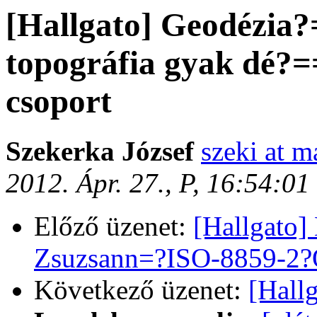
[Hallgato] Geodézia
topográfia gyak dé?=
csoport
Szekerka József
szeki at m
2012. Ápr. 27., P, 16:54:0
Előző üzenet:
[Hallgato]
Zsuzsann=?ISO-8859-2?Q
Következő üzenet:
[Hall