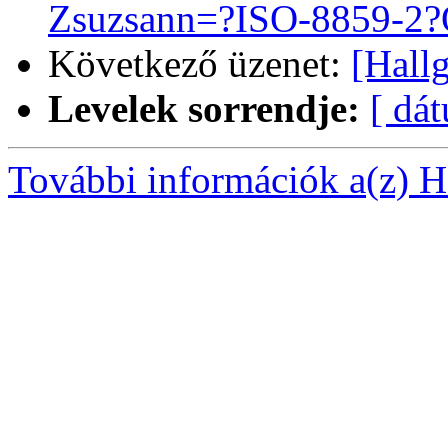
Zsuzsann=?ISO-8859-2?Q
Következő üzenet:
[Hall
Levelek sorrendje:
[ dá
További információk a(z) Ha