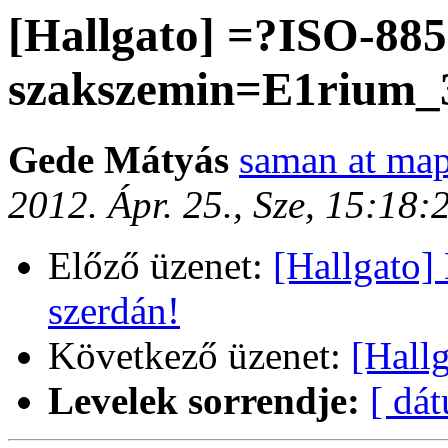
[Hallgato] =?ISO-88
szakszemin=E1rium_3
Gede Mátyás
saman at map
2012. Ápr. 25., Sze, 15:18
Előző üzenet:
[Hallgato
szerdán!
Következő üzenet:
[Hall
Levelek sorrendje:
[ dá