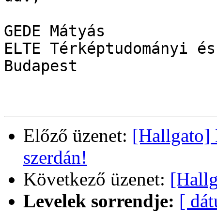
GEDE Mátyás

ELTE Térképtudományi és
Budapest

Előző üzenet:
[Hallgato
szerdán!
Következő üzenet:
[Hall
Levelek sorrendje:
[ dá