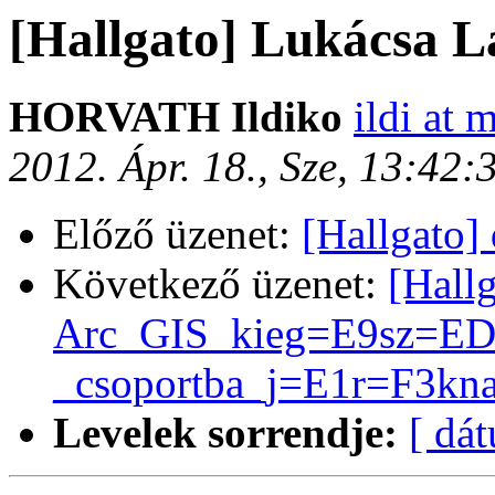
[Hallgato] Lukácsa L
HORVATH Ildiko
ildi at 
2012. Ápr. 18., Sze, 13:42
Előző üzenet:
[Hallgato] 
Következő üzenet:
[Hall
Arc_GIS_kieg=E9sz=EDt
_csoportba_j=E1r=F3kn
Levelek sorrendje:
[ dá