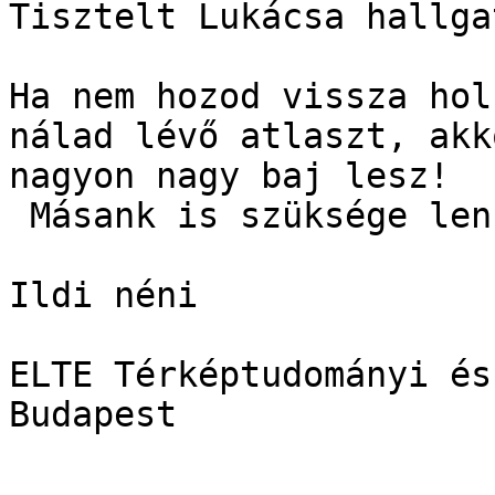
Tisztelt Lukácsa hallgat
Ha nem hozod vissza hol
nálad lévő atlaszt, akko
nagyon nagy baj lesz!

 Másank is szüksége lenne rá!!!!

Ildi néni

ELTE Térképtudományi és
Budapest
