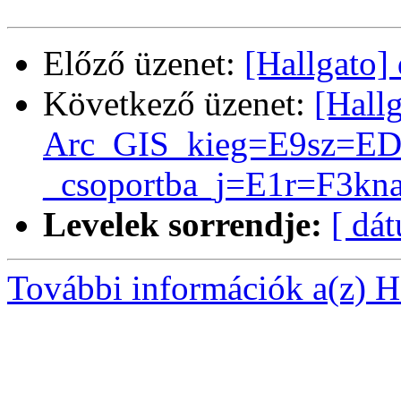
Előző üzenet:
[Hallgato] 
Következő üzenet:
[Hall
Arc_GIS_kieg=E9sz=EDt
_csoportba_j=E1r=F3kn
Levelek sorrendje:
[ dá
További információk a(z) Ha