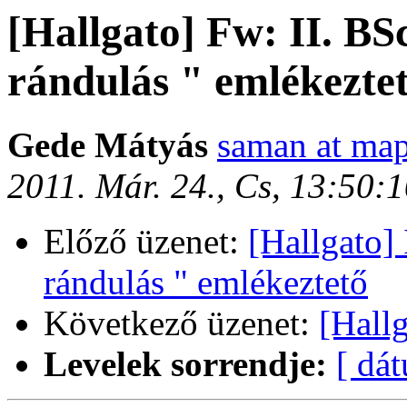
[Hallgato] Fw: II. BS
rándulás " emlékezte
Gede Mátyás
saman at map
2011. Már. 24., Cs, 13:50:
Előző üzenet:
[Hallgato] 
rándulás " emlékeztető
Következő üzenet:
[Hall
Levelek sorrendje:
[ dá