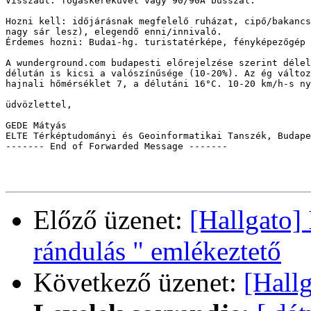
Visszaút: fogaskerekűvel vagy 90/90A busszal.

Hozni kell: időjárásnak megfelelő ruházat, cipő/bakancs
nagy sár lesz), elegendő enni/innivaló.

Érdemes hozni: Budai-hg. turistatérképe, fényképezőgép 
A wunderground.com budapesti előrejelzése szerint délel
délután is kicsi a valószínűsége (10-20%). Az ég változ
hajnali hőmérséklet 7, a délutáni 16°C. 10-20 km/h-s ny
üdvözlettel,

GEDE Mátyás

ELTE Térképtudományi és Geoinformatikai Tanszék, Budape
------- End of Forwarded Message -------

Előző üzenet:
[Hallgato] 
rándulás " emlékeztető
Következő üzenet:
[Hall