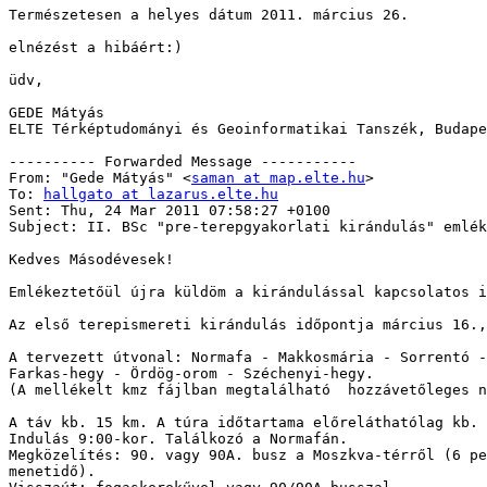
Természetesen a helyes dátum 2011. március 26.

elnézést a hibáért:)

üdv,

GEDE Mátyás

ELTE Térképtudományi és Geoinformatikai Tanszék, Budape
---------- Forwarded Message -----------

From: "Gede Mátyás" <
saman at map.elte.hu
>

To: 
hallgato at lazarus.elte.hu
Sent: Thu, 24 Mar 2011 07:58:27 +0100

Subject: II. BSc "pre-terepgyakorlati kirándulás" emlék
Kedves Másodévesek!

Emlékeztetőül újra küldöm a kirándulással kapcsolatos i
Az első terepismereti kirándulás időpontja március 16.,
A tervezett útvonal: Normafa - Makkosmária - Sorrentó -
Farkas-hegy - Ördög-orom - Széchenyi-hegy. 

(A mellékelt kmz fájlban megtalálható  hozzávetőleges n
A táv kb. 15 km. A túra időtartama előreláthatólag kb. 
Indulás 9:00-kor. Találkozó a Normafán.

Megközelítés: 90. vagy 90A. busz a Moszkva-térről (6 pe
menetidő).
