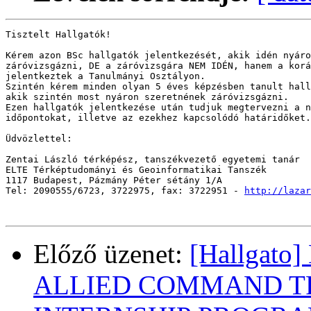
Tisztelt Hallgatók!

Kérem azon BSc hallgatók jelentkezését, akik idén nyáro
záróvizsgázni, DE a záróvizsgára NEM IDÉN, hanem a korá
jelentkeztek a Tanulmányi Osztályon.

Szintén kérem minden olyan 5 éves képzésben tanult hall
akik szintén most nyáron szeretnének záróvizsgázni.

Ezen hallgatók jelentkezése után tudjuk megtervezni a n
időpontokat, illetve az ezekhez kapcsolódó határidőket.

Üdvözlettel:

Zentai László térképész, tanszékvezető egyetemi tanár

ELTE Térképtudományi és Geoinformatikai Tanszék

1117 Budapest, Pázmány Péter sétány 1/A

Tel: 2090555/6723, 3722975, fax: 3722951 - 
http://lazar
Előző üzenet:
[Hallgat
ALLIED COMMAND T