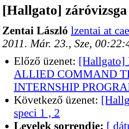
[Hallgato] záróvizsga
Zentai László
lzentai at ca
2011. Már. 23., Sze, 00:22
Előző üzenet:
[Hallgat
ALLIED COMMAND T
INTERNSHIP PROGRA
Következő üzenet:
[Hall
speci 1 , 2
Levelek sorrendje:
[ dá