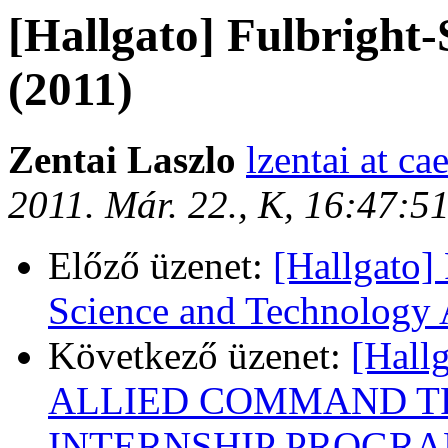
[Hallgato] Fulbright
(2011)
Zentai Laszlo
lzentai at ca
2011. Már. 22., K, 16:47:5
Előző üzenet:
[Hallgato] 
Science and Technology
Következő üzenet:
[Hal
ALLIED COMMAND T
INTERNSHIP PROGRA