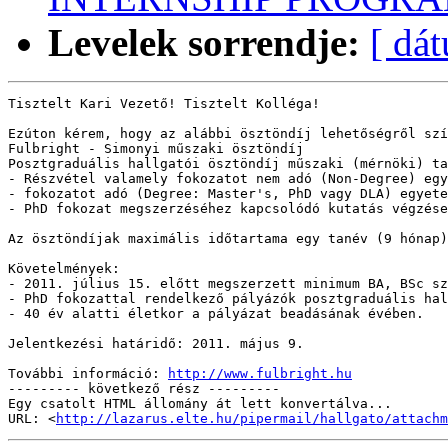
Levelek sorrendje:
[ dá
Tisztelt Kari Vezető! Tisztelt Kolléga!

Ezúton kérem, hogy az alábbi ösztöndíj lehetőségről szí
Fulbright - Simonyi műszaki ösztöndíj

Posztgraduális hallgatói ösztöndíj műszaki (mérnöki) ta
- Részvétel valamely fokozatot nem adó (Non-Degree) egy
- fokozatot adó (Degree: Master's, PhD vagy DLA) egyete
- PhD fokozat megszerzéséhez kapcsolódó kutatás végzése
Az ösztöndíjak maximális időtartama egy tanév (9 hónap)
Követelmények:

- 2011. július 15. előtt megszerzett minimum BA, BSc sz
- PhD fokozattal rendelkező pályázók posztgraduális hal
- 40 év alatti életkor a pályázat beadásának évében.

Jelentkezési határidő: 2011. május 9.

További információ: 
http://www.fulbright.hu
--------- következő rész ---------

Egy csatolt HTML állomány át lett konvertálva...

URL: <
http://lazarus.elte.hu/pipermail/hallgato/attachm