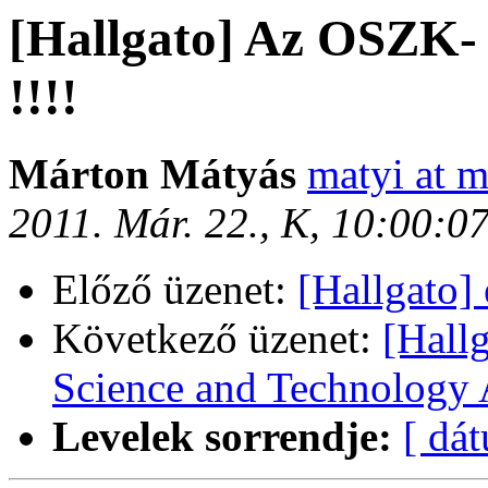
[Hallgato] Az OSZK- k
!!!!
Márton Mátyás
matyi at m
2011. Már. 22., K, 10:00:0
Előző üzenet:
[Hallgato] 
Következő üzenet:
[Hallg
Science and Technology
Levelek sorrendje:
[ dá