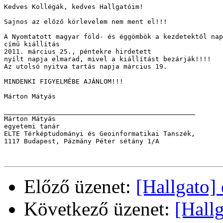
Kedves Kollégák, kedves Hallgatóim!

Sajnos az előző körlevelem nem ment el!!!

A Nyomtatott magyar föld- és éggömbök a kezdetektől nap
című kiállítás 

2011. március 25., péntekre hirdetett 

nyílt napja elmarad, mivel a kiállítást bezárják!!!! 

Az utolsó nyitva tartás napja március 19. 

MINDENKI FIGYELMÉBE AJÁNLOM!!! 

Márton Mátyás 

________________________________________________

Márton Mátyás

egyetemi tanár

ELTE Térképtudományi és Geoinformatikai Tanszék, 

1117 Budapest, Pázmány Péter sétány 1/A

Előző üzenet:
[Hallgato] 
Következő üzenet:
[Hallg