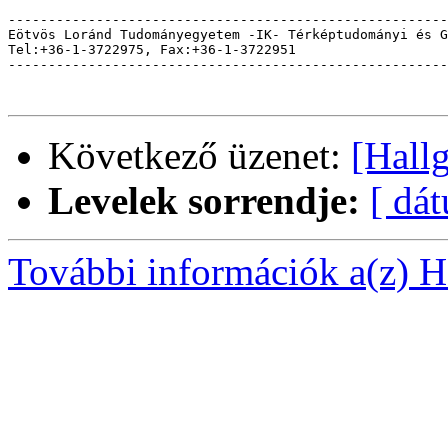
-------------------------------------------------------
Eötvös Loránd Tudományegyetem -IK- Térképtudományi és G
Tel:+36-1-3722975, Fax:+36-1-3722951                   
-------------------------------------------------------
Következő üzenet:
[Hall
Levelek sorrendje:
[ dá
További információk a(z) Ha