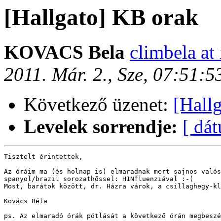
[Hallgato] KB orak
KOVACS Bela
climbela at
2011. Már. 2., Sze, 07:51:
Következő üzenet:
[Hall
Levelek sorrendje:
[ dá
Tisztelt érintettek, 

Az óráim ma (és holnap is) elmaradnak mert sajnos valós
spanyol/brazil sorozathőssel: H1Nfluenziával :-(

Most, barátok között, dr. Házra várok, a csillaghegy-kl
Kovács Béla

ps. Az elmaradó órák pótlását a következő órán megbeszé