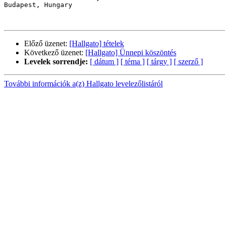
Budapest, Hungary

Előző üzenet:
[Hallgato] tételek
Következő üzenet:
[Hallgato] Ünnepi köszöntés
Levelek sorrendje:
[ dátum ]
[ téma ]
[ tárgy ]
[ szerző ]
További információk a(z) Hallgato levelezőlistáról