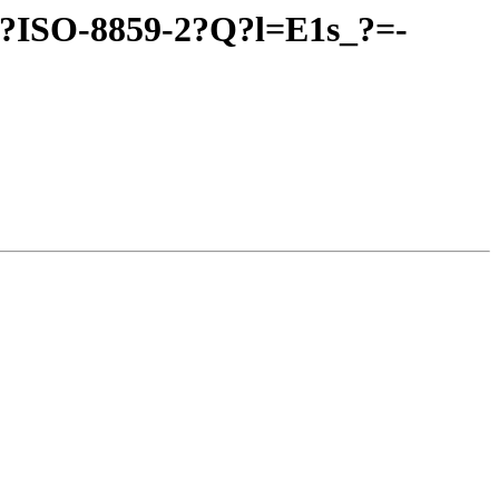
?ISO-8859-2?Q?l=E1s_?=-