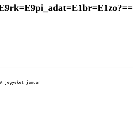
=E9rk=E9pi_adat=E1br=E1zo?==
A jegyeket január 
