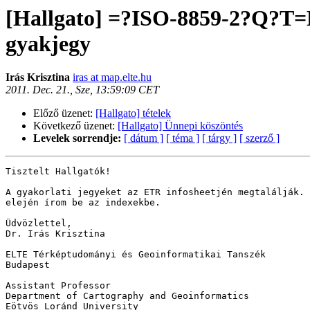
[Hallgato] =?ISO-8859-2?Q?T
gyakjegy
Irás Krisztina
iras at map.elte.hu
2011. Dec. 21., Sze, 13:59:09 CET
Előző üzenet:
[Hallgato] tételek
Következő üzenet:
[Hallgato] Ünnepi köszöntés
Levelek sorrendje:
[ dátum ]
[ téma ]
[ tárgy ]
[ szerző ]
Tisztelt Hallgatók!

A gyakorlati jegyeket az ETR infosheetjén megtalálják. 
elején írom be az indexekbe.

Üdvözlettel,

Dr. Irás Krisztina

ELTE Térképtudományi és Geoinformatikai Tanszék

Budapest

Assistant Professor 

Department of Cartography and Geoinformatics 

Eötvös Loránd University 
