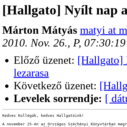
[Hallgato] Nyílt nap
Márton Mátyás
matyi at m
2010. Nov. 26., P, 07:30:1
Előző üzenet:
[Hallgato] 
lezarasa
Következő üzenet:
[Hallg
Levelek sorrendje:
[ dá
Kedves Kollégák, kedves Hallgatóink!

A november 25-én az Országos Széchényi Könyvtárban megr