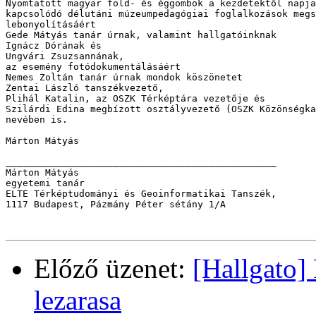
Nyomtatott magyar föld- és éggömbök a kezdetektől napja
kapcsolódó délutáni múzeumpedagógiai foglalkozások megs
lebonyolításáért

Gede Mátyás tanár úrnak, valamint hallgatóinknak 

Ignácz Dórának és

Ungvári Zsuzsannának, 

az esemény fotódokumentálásáért

Nemes Zoltán tanár úrnak mondok köszönetet

Zentai László tanszékvezető,

Plihál Katalin, az OSZK Térképtára vezetője és 

Szilárdi Edina megbízott osztályvezető (OSZK Közönségka
nevében is. 

Márton Mátyás

________________________________________________

Márton Mátyás

egyetemi tanár

ELTE Térképtudományi és Geoinformatikai Tanszék, 

1117 Budapest, Pázmány Péter sétány 1/A

Előző üzenet:
[Hallgato] 
lezarasa