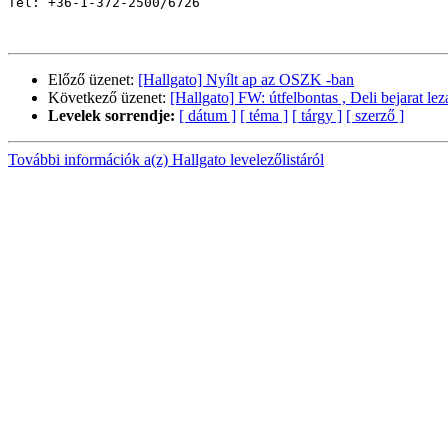
Tel: +36-1-372-2500/6726

Előző üzenet:
[Hallgato] Nyílt ap az OSZK -ban
Következő üzenet:
[Hallgato] FW: útfelbontas , Deli bejarat lez
Levelek sorrendje:
[ dátum ]
[ téma ]
[ tárgy ]
[ szerző ]
További információk a(z) Hallgato levelezőlistáról