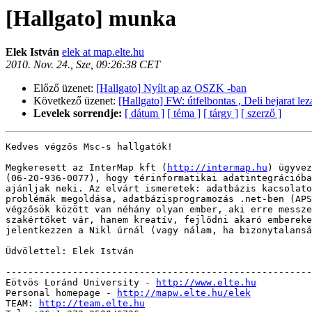
[Hallgato] munka
Elek István
elek at map.elte.hu
2010. Nov. 24., Sze, 09:26:38 CET
Előző üzenet:
[Hallgato] Nyílt ap az OSZK -ban
Következő üzenet:
[Hallgato] FW: útfelbontas , Deli bejarat lez
Levelek sorrendje:
[ dátum ]
[ téma ]
[ tárgy ]
[ szerző ]
Kedves végzős Msc-s hallgatók!

Megkeresett az InterMap kft (
http://intermap.hu
) ügyvez
(06-20-936-0077), hogy térinformatikai adatintegrációba
ajánljak neki. Az elvárt ismeretek: adatbázis kacsolato
problémák megoldása, adatbázisprogramozás .net-ben (APS
végzősök között van néhány olyan ember, aki erre messze
szakértőket vár, hanem kreatív, fejlődni akaró embereke
jelentkezzen a Nikl úrnál (vagy nálam, ha bizonytalansá
Üdvölettel: Elek István

-------------------------------------------------------
Eötvös Loránd University - 
http://www.elte.hu
Personal homepage - 
http://mapw.elte.hu/elek
TEAM: 
http://team.elte.hu