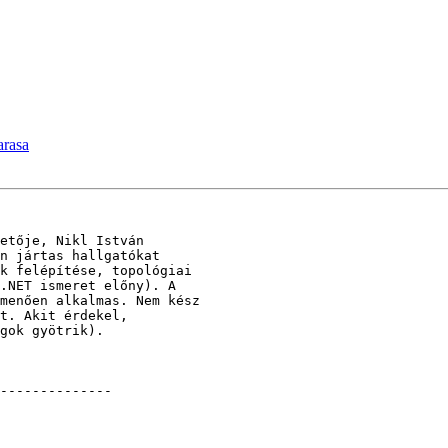
arasa
etője, Nikl István

n jártas hallgatókat

k felépítése, topológiai

.NET ismeret előny). A

menően alkalmas. Nem kész

t. Akit érdekel,

gok gyötrik).

--------------
