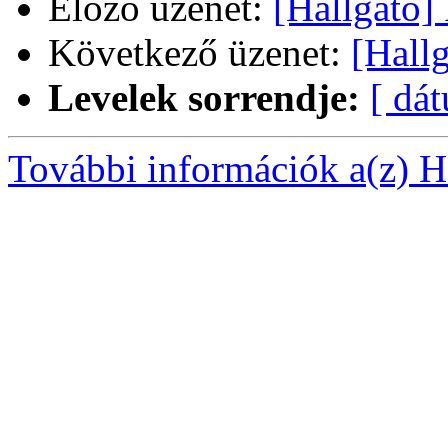
Előző üzenet:
[Hallgato]
Következő üzenet:
[Hall
Levelek sorrendje:
[ dá
További információk a(z) Ha