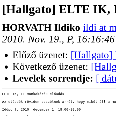
[Hallgato] ELTE IK,
HORVATH Ildiko
ildi at 
2010. Nov. 19., P, 16:16:4
Előző üzenet:
[Hallgato]
Következő üzenet:
[Hall
Levelek sorrendje:
[ dá
ELTE IK, IT munkakörök előadás

Az előadók röviden beszélnek arról, hogy miből áll a mu
Időpont: 2010. december 1. 18:00-20:00
