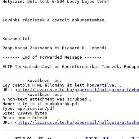
Helyszín: Déli tömb 0-804 Lóczy Lajos terem

További részletek a csatolt dokumentumban.

Köszönettel,

Papp-Varga Zsuzsanna és Richard O. Legendi

------- End of Forwarded Message -------

ELTE Térképtudományi és Geoinformatikai Tanszék, Budape
--------- következő rész ---------

Egy csatolt HTML állomány át lett konvertálva...

URL: <
http://lazarus.elte.hu/pipermail/hallgato/attachm
--------- következő rész ---------

A non-text attachment was scrubbed...

Name: elte_ik_it_munkakorok.pdf

Type: application/pdf

Size: 239496 bytes

Desc: nem elérhető

URL: <
http://lazarus.elte.hu/pipermail/hallgato/attachm