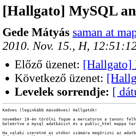
[Hallgato] MySQL an
Gede Mátyás
saman at map
2010. Nov. 15., H, 12:51:
Előző üzenet:
[Hallgato]
Következő üzenet:
[Hall
Levelek sorrendje:
[ dá
Kedves (leginkább másodéves) Hallgatók!

november 19-én törölni fogom a mercatoron a tanonc felh
beleértve a mysql adatbázist és a public_html mappa tar
Ha valaki szeretné az utókor számára megőrizni az adatb