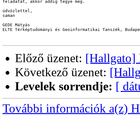
feladatát, akkor addig tegye meg.

üdvözlettel,

saman

GEDE Mátyás

ELTE Térképtudományi és Geoinformatikai Tanszék, Budape
Előző üzenet:
[Hallgato]
Következő üzenet:
[Hall
Levelek sorrendje:
[ dá
További információk a(z) Ha