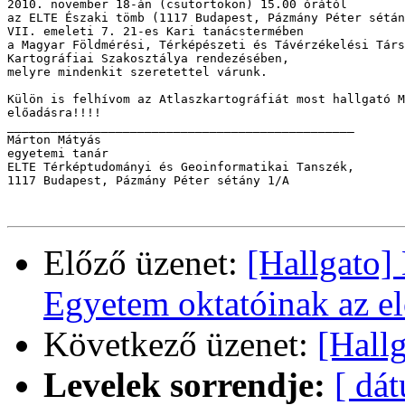
2010. november 18-án (csütörtökön) 15.00 órától

az ELTE Északi tömb (1117 Budapest, Pázmány Péter sétán
VII. emeleti 7. 21-es Kari tanácstermében 

a Magyar Földmérési, Térképészeti és Távérzékelési Társ
Kartográfiai Szakosztálya rendezésében,

melyre mindenkit szeretettel várunk.

Külön is felhívom az Atlaszkartográfiát most hallgató M
előadásra!!!!

________________________________________________

Márton Mátyás

egyetemi tanár

ELTE Térképtudományi és Geoinformatikai Tanszék, 

1117 Budapest, Pázmány Péter sétány 1/A

Előző üzenet:
[Hallgato]
Egyetem oktatóinak az el
Következő üzenet:
[Hallg
Levelek sorrendje:
[ dá