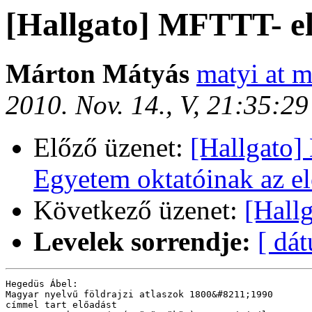
[Hallgato] MFTTT- e
Márton Mátyás
matyi at m
2010. Nov. 14., V, 21:35:2
Előző üzenet:
[Hallgato]
Egyetem oktatóinak az el
Következő üzenet:
[Hallg
Levelek sorrendje:
[ dá
Hegedüs Ábel:

Magyar nyelvű földrajzi atlaszok 1800&#8211;1990

címmel tart előadást
