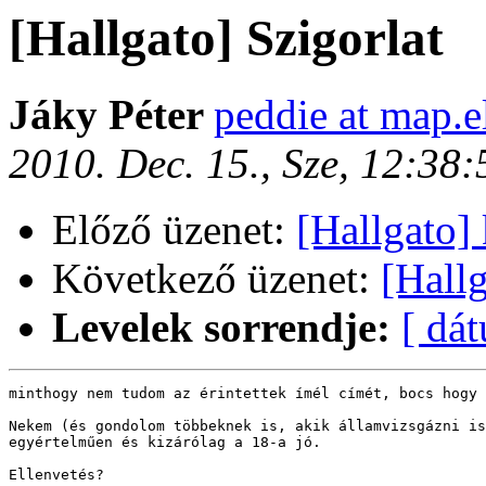
[Hallgato] Szigorlat
Jáky Péter
peddie at map.e
2010. Dec. 15., Sze, 12:38
Előző üzenet:
[Hallgato] 
Következő üzenet:
[Hallg
Levelek sorrendje:
[ dá
minthogy nem tudom az érintettek ímél címét, bocs hogy 
Nekem (és gondolom többeknek is, akik államvizsgázni is
egyértelműen és kizárólag a 18-a jó.

Ellenvetés?
