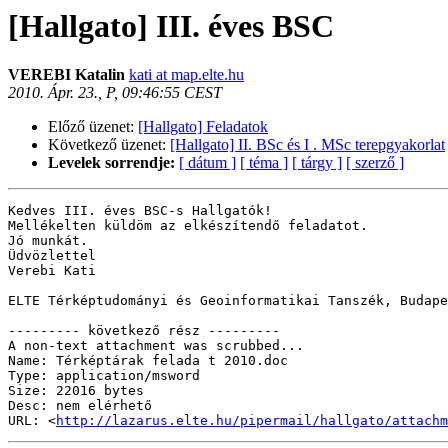
[Hallgato] III. éves BSC
VEREBI Katalin
kati at map.elte.hu
2010. Ápr. 23., P, 09:46:55 CEST
Előző üzenet:
[Hallgato] Feladatok
Következő üzenet:
[Hallgato] II. BSc és I . MSc terepgyakorlat
Levelek sorrendje:
[ dátum ]
[ téma ]
[ tárgy ]
[ szerző ]
Kedves III. éves BSC-s Hallgatók!

Mellékelten küldöm az elkészítendő feladatot.

Jó munkát.

Üdvözlettel

Verebi Kati

ELTE Térképtudományi és Geoinformatikai Tanszék, Budape
--------- következő rész ---------

A non-text attachment was scrubbed...

Name: Térképtárak felada t 2010.doc

Type: application/msword

Size: 22016 bytes

Desc: nem elérhető

URL: <
http://lazarus.elte.hu/pipermail/hallgato/attachm