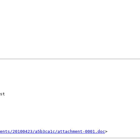
st

ents/20100423/a5b3ca1c/attachment-0001.doc