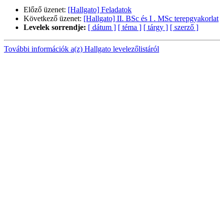
Előző üzenet:
[Hallgato] Feladatok
Következő üzenet:
[Hallgato] II. BSc és I . MSc terepgyakorlat
Levelek sorrendje:
[ dátum ]
[ téma ]
[ tárgy ]
[ szerző ]
További információk a(z) Hallgato levelezőlistáról