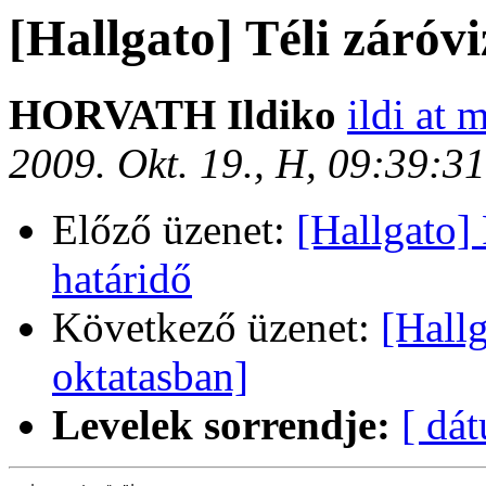
[Hallgato] Téli záróvi
HORVATH Ildiko
ildi at 
2009. Okt. 19., H, 09:39:
Előző üzenet:
[Hallgato]
határidő
Következő üzenet:
[Hall
oktatasban]
Levelek sorrendje:
[ dá