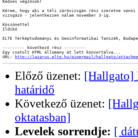
Kedves végzősök!

Kérem, hogy aki a téli záróvizsgán rész szeretne venni 
vizsgázó - jelentkezzen nálam november 3-ig.

Köszönettel 

Ildikó

ELTE Térképtudományi és Geoinformatikai Tanszék, Budape
--------- következő rész ---------

Egy csatolt HTML állomány át lett konvertálva...

URL: 
http://lazarus.elte.hu/pipermail/hallgato/attachme
Előző üzenet:
[Hallgato]
határidő
Következő üzenet:
[Hall
oktatasban]
Levelek sorrendje:
[ dá