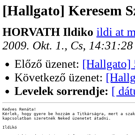
[Hallgato] Keresem S
HORVATH Ildiko
ildi at 
2009. Okt. 1., Cs, 14:31:2
Előző üzenet:
[Hallgato]
Következő üzenet:
[Hall
Levelek sorrendje:
[ dá
Kedves Renáta!

Kérlek, hogy gyere be hozzám a Titkárságra, mert a szak
kapcsolatban szeretnék Neked üzenetet átadni.

Ildikó
