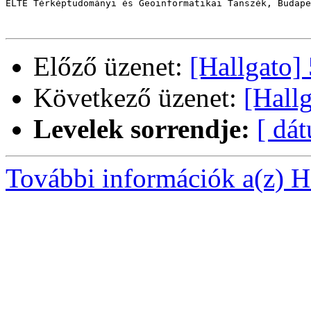
ELTE Térképtudományi és Geoinformatikai Tanszék, Budape
Előző üzenet:
[Hallgato]
Következő üzenet:
[Hall
Levelek sorrendje:
[ dá
További információk a(z) Ha