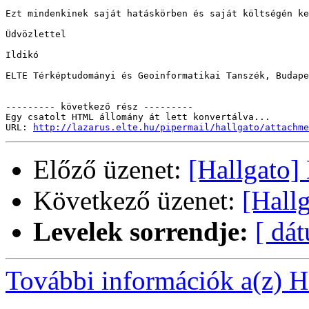
Ezt mindenkinek saját hatáskörben és saját költségén ke
Üdvözlettel

Ildikó

ELTE Térképtudományi és Geoinformatikai Tanszék, Budape
--------- következő rész ---------

Egy csatolt HTML állomány át lett konvertálva...

URL: 
http://lazarus.elte.hu/pipermail/hallgato/attachme
Előző üzenet:
[Hallgato]
Következő üzenet:
[Hallg
Levelek sorrendje:
[ dá
További információk a(z) Ha