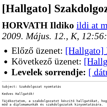
[Hallgato] Szakdolgo
HORVATH Ildiko
ildi at 
2009. Május. 12., K, 12:5
Előző üzenet:
[Hallgato]
Következő üzenet:
[Hallg
Levelek sorrendje:
[ dá
Subject: Szakdolgozat nyomtatás

Kedves Hallgatók!

Tájékoztatom, a szakdolgozatot készítő hallgatókat, hog
mód a diplomamunkák és szakdolgozatok kinyomtatására.
