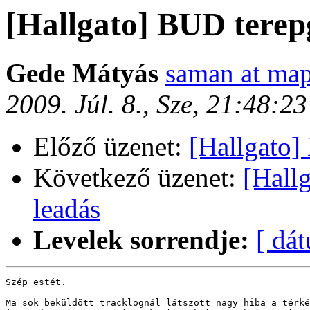
[Hallgato] BUD terep
Gede Mátyás
saman at map
2009. Júl. 8., Sze, 21:48:
Előző üzenet:
[Hallgato]
Következő üzenet:
[Hall
leadás
Levelek sorrendje:
[ dá
Szép estét.

Ma sok beküldött tracklognál látszott nagy hiba a térké