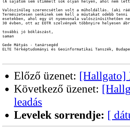
(A sajátom sem stimmelt sok olyan helyen, ahol nem lett
Valószínűleg szerencsétlen volt a műholdállás. (aki ráé
Természetesen senkinek sem kell a műutakat odébb tenni 
esetekben, ahol egy út nyomvonala valószínűsíthetően ne
30 évben, ott az EOTR szelvények többnyire helyesen ábr
további jó bóklászást,

saman

Gede Mátyás - tanársegéd

ELTE Térképtudományi és Geoinformatikai Tanszék, Budape
Előző üzenet:
[Hallgato]
Következő üzenet:
[Hall
leadás
Levelek sorrendje:
[ dá