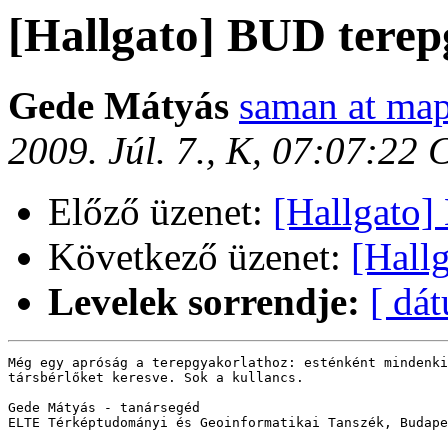
[Hallgato] BUD terep
Gede Mátyás
saman at map
2009. Júl. 7., K, 07:07:22
Előző üzenet:
[Hallgato]
Következő üzenet:
[Hall
Levelek sorrendje:
[ dá
Még egy apróság a terepgyakorlathoz: esténként mindenki
társbérlőket keresve. Sok a kullancs.

Gede Mátyás - tanársegéd

ELTE Térképtudományi és Geoinformatikai Tanszék, Budape