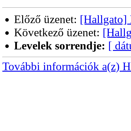
Előző üzenet:
[Hallgato]
Következő üzenet:
[Hall
Levelek sorrendje:
[ dá
További információk a(z) Ha