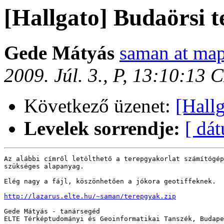
[Hallgato] Budaörsi 
Gede Mátyás
saman at map
2009. Júl. 3., P, 13:10:13 
Következő üzenet:
[Hall
Levelek sorrendje:
[ dá
Az alábbi címről letölthető a terepgyakorlat számítógép
szükséges alapanyag.

Elég nagy a fájl, köszönhetően a jókora geotiffeknek.

http://lazarus.elte.hu/~saman/terepgyak.zip
Gede Mátyás - tanársegéd

ELTE Térképtudományi és Geoinformatikai Tanszék, Budape