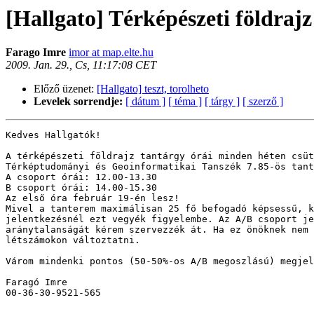
[Hallgato] Térképészeti földrajz 
Farago Imre
imor at map.elte.hu
2009. Jan. 29., Cs, 11:17:08 CET
Előző üzenet:
[Hallgato] teszt, torolheto
Levelek sorrendje:
[ dátum ]
[ téma ]
[ tárgy ]
[ szerző ]
Kedves Hallgatók! 

A térképészeti földrajz tantárgy órái minden héten csüt
Térképtudományi és Geoinformatikai Tanszék 7.85-ös tant
A csoport órái: 12.00-13.30 

B csoport órái: 14.00-15.30 

Az első óra február 19-én lesz! 

Mivel a tanterem maximálisan 25 fő befogadó képsessű, k
jelentkezésnél ezt vegyék figyelembe. Az A/B csoport je
aránytalanságát kérem szervezzék át. Ha ez önöknek nem 
létszámokon változtatni. 

Várom mindenki pontos (50-50%-os A/B megoszlású) megjel
Faragó Imre

00-36-30-9521-565
