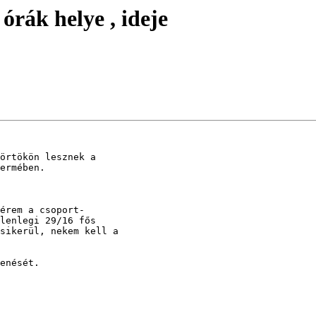
órák helye , ideje
örtökön lesznek a 

ermében. 

érem a csoport-

lenlegi 29/16 fős 

sikerül, nekem kell a 

enését. 
