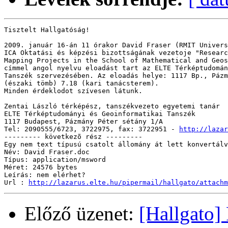
Tisztelt Hallgatóság!

2009. január 16-án 11 órakor David Fraser (RMIT Univers
ICA Oktatási és képzési bizottságának vezetoje "Researc
Mapping Projects in the School of Mathematical and Geos
címmel angol nyelvu eloadást tart az ELTE Térképtudomán
Tanszék szervezésében. Az eloadás helye: 1117 Bp., Pázm
(északi tömb) 7.18 (kari tanácsterem).

Minden érdeklodot szívesen látunk.

Zentai László térképész, tanszékvezeto egyetemi tanár

ELTE Térképtudományi és Geoinformatikai Tanszék

1117 Budapest, Pázmány Péter sétány 1/A

Tel: 2090555/6723, 3722975, fax: 3722951 - 
http://lazar
--------- következõ rész ---------

Egy nem text típusú csatolt állomány át lett konvertálv
Név: David Fraser.doc

Típus: application/msword

Méret: 24576 bytes

Leírás: nem elérhet?

Url : 
http://lazarus.elte.hu/pipermail/hallgato/attachm
Előző üzenet:
[Hallgato] 