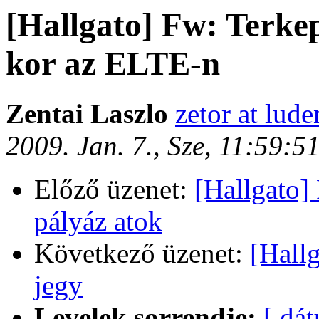
[Hallgato] Fw: Terkep
kor az ELTE-n
Zentai Laszlo
zetor at lude
2009. Jan. 7., Sze, 11:59:
Előző üzenet:
[Hallgato] 
pályáz atok
Következő üzenet:
[Hallg
jegy
Levelek sorrendje:
[ dá