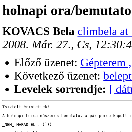
holnapi ora/bemutato
KOVACS Bela
climbela at
2008. Már. 27., Cs, 12:30
Előző üzenet:
Gépterem ,
Következő üzenet:
belep
Levelek sorrendje:
[ dá
Tsiztelt érintettek!

A holnapi Leica műszeres bemutató, a pár perce kapott i
_NEM_ MARAD EL :-))))
