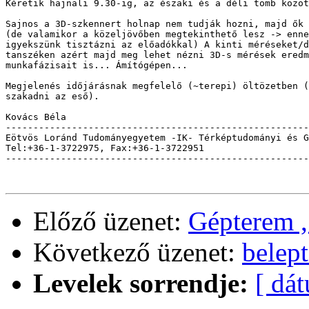
Kéretik hajnali 9.30-ig, az északi és a déli tömb közöt
Sajnos a 3D-szkennert holnap nem tudják hozni, majd ők 
(de valamikor a közeljövőben megtekinthető lesz -> enne
igyekszünk tisztázni az előadókkal) A kinti méréseket/d
tanszéken azért majd meg lehet nézni 3D-s mérések eredm
munkafázisait is... Ámítógépen...

Megjelenés időjárásnak megfelelő (~terepi) öltözetben (
szakadni az eső).

Kovács Béla

-------------------------------------------------------
Eötvös Loránd Tudományegyetem -IK- Térképtudományi és G
Tel:+36-1-3722975, Fax:+36-1-3722951                   
-------------------------------------------------------
Előző üzenet:
Gépterem ,
Következő üzenet:
belep
Levelek sorrendje:
[ dá