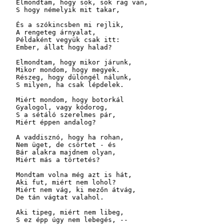
   Elmondtam, hogy sok, sok rag van,

   S hogy némelyik mit takar,

   És a szókincsben mi rejlik,

   A rengeteg árnyalat, 

   Példaként vegyük csak itt:

   Ember, állat hogy halad?

   Elmondtam, hogy mikor járunk,

   Mikor mondom, hogy megyek.

   Részeg, hogy dülöngél nálunk,

   S milyen, ha csak lépdelek.

   Miért mondom, hogy botorkál

   Gyalogol, vagy kódorog, 

   S a sétáló szerelmes pár,

   Miért éppen andalog?

   A vaddisznó, hogy ha rohan,

   Nem üget, de csörtet - és

   Bár alakra majdnem olyan,

   Miért más a törtetés? 

   Mondtam volna még azt is hát,

   Aki fut, miért nem lohol?

   Miért nem vág, ki mezőn átvág,

   De tán vágtat valahol.

   Aki tipeg, miért nem libeg,

   S ez épp úgy nem lebegés, --
