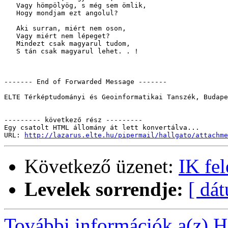
   Vagy hömpölyög, s még sem ömlik,

   Hogy mondjam ezt angolul?

   Aki surran, miért nem oson,

   Vagy miért nem lépeget?

   Mindezt csak magyarul tudom,

   S tán csak magyarul lehet. . !

------- End of Forwarded Message -------

ELTE Térképtudományi és Geoinformatikai Tanszék, Budape
--------- következő rész ---------

Egy csatolt HTML állomány át lett konvertálva...

URL: 
http://lazarus.elte.hu/pipermail/hallgato/attachme
Következő üzenet:
IK fel
Levelek sorrendje:
[ dá
További információk a(z) Ha