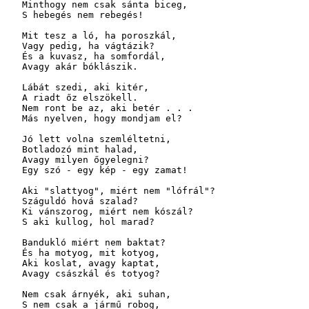
   Minthogy nem csak sánta biceg,

   S hebegés nem rebegés!

   Mit tesz a ló, ha poroszkál,

   Vagy pedig, ha vágtázik? 

   És a kuvasz, ha somfordál,

   Avagy akár bóklászik.

   Lábát szedi, aki kitér,

   A riadt őz elszökell.

   Nem ront be az, aki betér . . .

   Más nyelven, hogy mondjam el?

   Jó lett volna szemléltetni,

   Botladozó mint halad,

   Avagy milyen őgyelegni?

   Egy szó - egy kép - egy zamat!

   Aki "slattyog", miért nem "lófrál"?

   Száguldó hová szalad?

   Ki vánszorog, miért nem kószál?

   S aki kullog, hol marad?

   Bandukló miért nem baktat?

   És ha motyog, mit kotyog,

   Aki koslat, avagy kaptat,

   Avagy császkál és totyog?

   Nem csak árnyék, aki suhan,

   S nem csak a jármű robog, 
