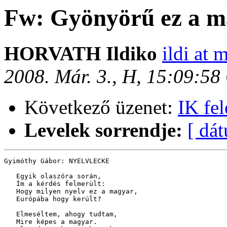
Fw: Gyönyörű ez a m
HORVATH Ildiko
ildi at 
2008. Már. 3., H, 15:09:5
Következő üzenet:
IK fel
Levelek sorrendje:
[ dá
Gyimóthy Gábor: NYELVLECKE

   Egyik olaszóra során,

   Ím a kérdés felmerült:

   Hogy milyen nyelv ez a magyar,

   Európába hogy került?

   Elmeséltem, ahogy tudtam,

   Mire képes a magyar.
