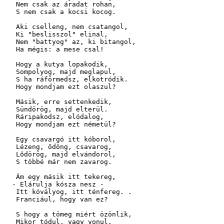
   Nem csak az áradat rohan,

   S nem csak a kocsi kocog.

   Aki cselleng, nem csatangol,

   Ki "beslisszol" elinal,

   Nem "battyog" az, ki bitangol,

   Ha mégis: a mese csal!

   Hogy a kutya lopakodik,

   Sompolyog, majd meglapul,

   S ha ráförmedsz, elkotródik.

   Hogy mondjam ezt olaszul?

   Másik, erre settenkedik,

   Sündörög, majd elterül. 

   Ráripakodsz, elódalog,

   Hogy mondjam ezt németül?

   Egy csavargó itt kóborol,

   Lézeng, ődöng, csavarog,

   Lődörög, majd elvándorol,

   S többé már nem zavarog.

   Ám egy másik itt tekereg, 

  - Elárulja kósza nesz -

   Itt kóvályog, itt ténfereg. .

   Franciául, hogy van ez?

   S hogy a tömeg miért özönlik,

   Mikor tódul, vagy vonul,
