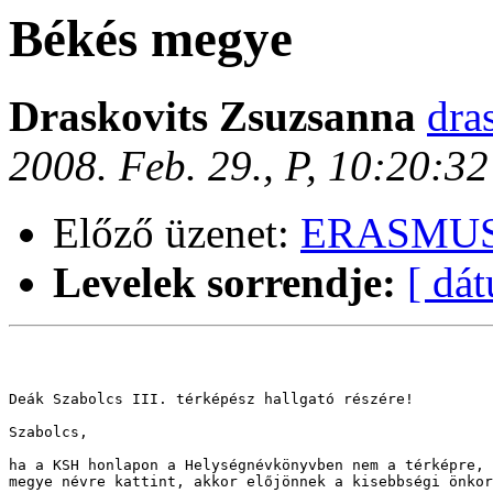
Békés megye
Draskovits Zsuzsanna
dra
2008. Feb. 29., P, 10:20:3
Előző üzenet:
ERASMUS 
Levelek sorrendje:
[ dá
Deák Szabolcs III. térképész hallgató részére!

Szabolcs, 

ha a KSH honlapon a Helységnévkönyvben nem a térképre, 
megye névre kattint, akkor előjönnek a kisebbségi önkor