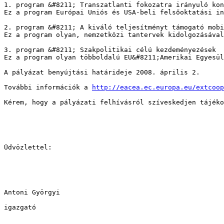
1. program &#8211; Transzatlanti fokozatra irányuló kon
Ez a program Európai Uniós és USA-beli felsőoktatási in
2. program &#8211; A kiváló teljesítményt támogató mobi
Ez a program olyan, nemzetközi tantervek kidolgozásával
3. program &#8211; Szakpolitikai célú kezdeményezések 

Ez a program olyan többoldalú EU&#8211;Amerikai Egyesül
A pályázat benyújtási határideje 2008. április 2.

További információk a 
http://eacea.ec.europa.eu/extcoop
Kérem, hogy a pályázati felhívásról szíveskedjen tájéko
Üdvözlettel:

Antoni Györgyi

igazgató
