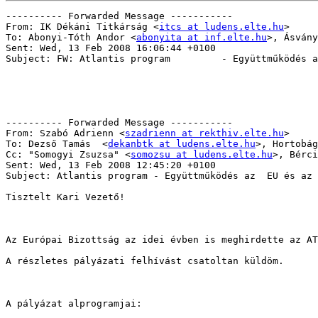
---------- Forwarded Message -----------

From: IK Dékáni Titkárság <
itcs at ludens.elte.hu
> 

To: Abonyi-Tóth Andor <
abonyita at inf.elte.hu
>, Ásvány
Sent: Wed, 13 Feb 2008 16:06:44 +0100 

Subject: FW: Atlantis program         - Együttműködés a
---------- Forwarded Message ----------- 

From: Szabó Adrienn <
szadrienn at rekthiv.elte.hu
> 

To: Dezső Tamás  <
dekanbtk at ludens.elte.hu
>, Hortobág
Cc: "Somogyi Zsuzsa" <
somozsu at ludens.elte.hu
>, Bérci
Sent: Wed, 13 Feb 2008 12:45:20 +0100 

Subject: Atlantis program - Együttműködés az  EU és az 
Tisztelt Kari Vezető!

Az Európai Bizottság az idei évben is meghirdette az AT
A részletes pályázati felhívást csatoltan küldöm.

A pályázat alprogramjai:
