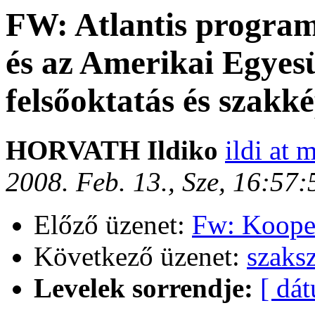
FW: Atlantis progra
és az Amerikai Egyes
felsőoktatás és szakké
HORVATH Ildiko
ildi at 
2008. Feb. 13., Sze, 16:57
Előző üzenet:
Fw: Koope
Következő üzenet:
szaks
Levelek sorrendje:
[ dá