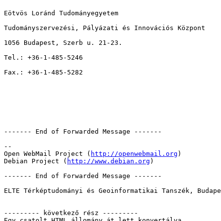
Eötvös Loránd Tudományegyetem

Tudományszervezési, Pályázati és Innovációs Központ

1056 Budapest, Szerb u. 21-23.

Tel.: +36-1-485-5246

Fax.: +36-1-485-5282

------- End of Forwarded Message -------

-- 

Open WebMail Project (
http://openwebmail.org
) 

Debian Project (
http://www.debian.org
)

------- End of Forwarded Message -------

ELTE Térképtudományi és Geoinformatikai Tanszék, Budape
--------- következő rész ---------

Egy csatolt HTML állomány át lett konvertálva...
