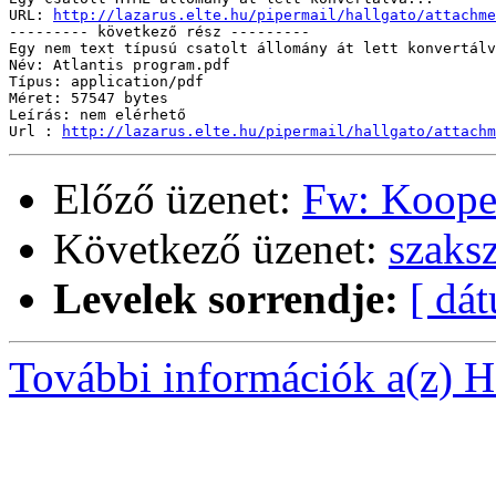
URL: 
http://lazarus.elte.hu/pipermail/hallgato/attachme
--------- következő rész ---------

Egy nem text típusú csatolt állomány át lett konvertálv
Név: Atlantis program.pdf

Típus: application/pdf

Méret: 57547 bytes

Leírás: nem elérhető

Url : 
http://lazarus.elte.hu/pipermail/hallgato/attachm
Előző üzenet:
Fw: Koope
Következő üzenet:
szaks
Levelek sorrendje:
[ dá
További információk a(z) Ha